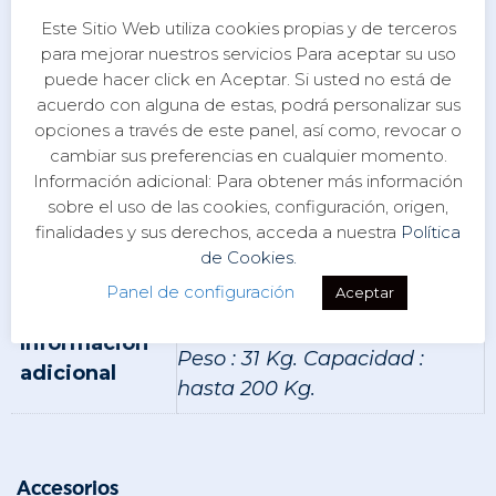
Tambuchos con red interior,
Este Sitio Web utiliza cookies propias y de terceros
asas laterales, 2 sujetapalas
para mejorar nuestros servicios Para aceptar su uso
puede hacer click en Aceptar. Si usted no está de
cubierta, tapon de achique,
acuerdo con alguna de estas, podrá personalizar sus
rueda de transporte, elasticos
Accesorios
opciones a través de este panel, así como, revocar o
para estibar carga.
cambiar sus preferencias en cualquier momento.
Información adicional: Para obtener más información
El pack incluye: 2 chalecos
sobre el uso de las cookies, configuración, origen,
Ola + 2 pala day Tourer+ Bolso
finalidades y sus derechos, acceda a nuestra
Política
estanco 30 litros.r + Bossa
de Cookies.
estanc 30 litres.
Panel de configuración
Aceptar
Dimensiones: 378 x 83 cm
Información
Peso : 31 Kg. Capacidad :
adicional
hasta 200 Kg.
Accesorios