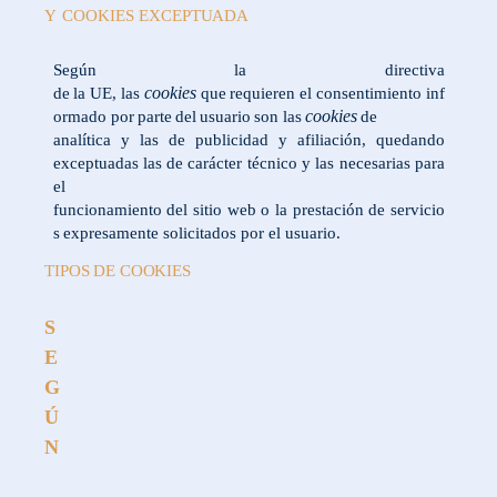
Y
COOKIES
EXCEPTUADA
Según
la
directiva
cookies
de
la
UE,
las
que
requieren
el
consentimiento
inf
cookies
ormado por
parte
del
usuario
son
las
de
analítica y las de publicidad y afiliación, quedando
exceptuadas las de carácter técnico y las necesarias para
el
funcionamiento
del
sitio
web
o
la
prestación
de
servicio
s
expresamente
solicitados
por
el
usuario.
TIPOS
DE
COOKIES
S
E
G
Ú
N