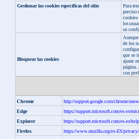
Para
ten
Gestionar
las
cookies
específicas
del sitio
preciso
cookies
los
usua
su confi
Aunque
de
los
n
configu
que se i
Bloquear
las
cookies
ajuste m
página.
con perfi
Chrome
http://support.google.com/chrome/ans
Edge
https://support.microsoft.com/es-es/m
Explorer
https://support.microsoft.com/es-es/hel
Firefox
https://www.mozilla.org/es-ES/privacy