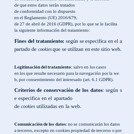
de
que
estos datos
serán
tratados
de
conformidad
con
lo
dispuesto
en
el
Reglamento
(UE)
2016/679,
de
27
de
abril
de
2016
(GDPR), por lo que se le facilita
la siguiente información del tratamiento:
Fines
del
tratamiento:
según
se
especifica
en
el
a
partado
de
que
se
utilizan
en
este
sitio
web.
cookies
Legitimación
del
tratamiento
:
salvo
en
los
casos
en
los
que
resulte
necesario
para
la
navegación
por
la
we
b,
por consentimiento del interesado (art. 6.1 GDPR).
Criterios
de
conservación
de
los
datos
:
según
s
e
especifica
en
el
apartado
de
utilizadas
en
la
web.
cookies
Comunicación
de
los
datos
:
no
se
comunicarán
los
datos
a
terceros,
excepto en
cookies
propiedad de
terceros
o
por