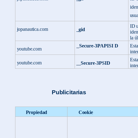
iden
usua
ID
u
jopanautica.com
_gid
iden
la ú
Est
Secure-3PAPISI
D
youtube.com
inte
Est
youtube.com
Secure-
3PSID
inte
Publicitarias
Propiedad
Cookie