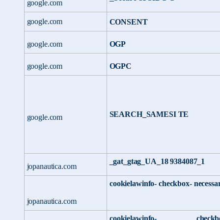
google.com
google.com
CONSENT
google.com
OGP
google.com
OGPC
SEARCH_SAMESI
TE
google.com
_gat_gtag_UA_18 9384087_1
jopanautica.com
cookielawinfo- checkbox- necessa
jopanautica.com
cookielawinfo-
checkb