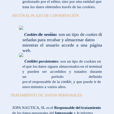
gestionado por el editor, sino por otra entidad que
trata los datos obtenidos través de las cookies.
SEGÚN
EL
PLAZO
DE
CONSERVACIÓN
de
sesión:
son
un
tipo
de
di
Cookies
cookies
señadas
para
recabar y
almacenar
datos
mientras
el
usuario accede a una página
web.
Cookies
persistentes:
son
un
tipo
de
cookies
en
el
que
los
datos
siguen
almacenados
en
el
terminal
y
pueden
ser accedidos
y
tratados
durante
un
período
definido
cookie
por
el
responsable
de
la
,
y
que
puede
ir
de
unos
minutos a varios años.
TRATAMIENTO
DE
DATOS
PERSONALES
JOPA
NAUTICA,
SL
es
el
Responsable
del
tratamiento
de los
datos
personales
del
Interesado
y
le
informa