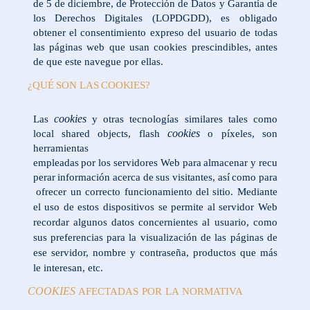
de
5
de
diciembre,
de
Protección
de
Datos
y
Garantía de
los Derechos Digitales (LOPDGDD), es obligado
obtener el consentimiento expreso del usuario de todas
las páginas web que usan cookies prescindibles, antes
de que este navegue por ellas.
¿
QU
É
SON
LAS
COOKIES?
cookies
Las
y otras tecnologías similares tales como
cookies
local shared objects, flash
o píxeles, son
herramientas
empleadas
por
los
servidores
Web
para
almacenar
y
recu
perar
información
acerca
de
sus
visitantes,
así
como
para
ofrecer un correcto funcionamiento del sitio.
Mediante
el uso de estos dispositivos se permite al
servidor Web
recordar algunos datos concernientes al usuario, como
sus
preferencias para la visualización de las páginas de
ese servidor, nombre y
contraseña, productos que más
le interesan, etc.
COOKIES
AFECTADAS
POR
LA
NORMATIVA