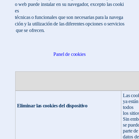
o
web
puede
instalar
en
su
navegador,
excepto
las
cooki
es
técnicas
o
funcionales
que
son
necesarias
para
la
navega
ción
y
la
utilización
de
las
diferentes
opciones
o
servicios
que
se
ofrecen.
Panel
de
cookies
Las
coo
ya
están
Eliminar
las
cookies
del dispositivo
todos
los siti
Sin
emb
se
pued
parte
de
datos de