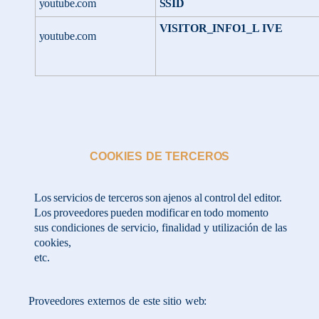
youtube.com
SSID
VISITOR_INFO1_L
IVE
youtube.com
COOKIES
DE
TERCEROS
Los
servicios
de
terceros
son
ajenos
al
control
del
editor.
Los
proveedores
pueden
modificar
en
todo
momento
sus condiciones de servicio, finalidad y utilización de las
cookies,
etc.
Proveedores
externos
de
este
sitio
web: