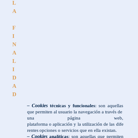
L
A
F
I
N
A
L
I
D
A
D
– Cookies
técnicas
y
funcionales
:
son
aquellas
que
permiten
al
usuario
la
navegación
a
través
de
una
página web,
plataforma
o
aplicación
y
la
utilización
de
las
dife
.
rentes
opciones
o
servicios
que
en
ella
existan
– Cookies
analíticas
: son aquellas que permiten