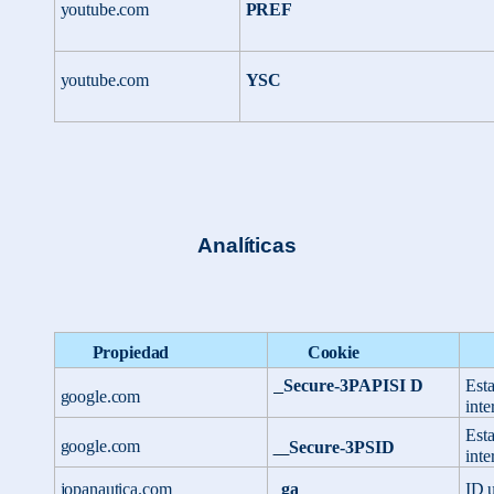
youtube.com
PREF
youtube.com
YSC
Analíticas
Propiedad
Cookie
Est
Secure-3PAPISI
D
google.com
inte
Est
google.com
Secure-
3PSID
inte
jopanautica.com
ID
u
_ga