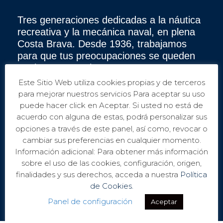
Tres generaciones dedicadas a la náutica
recreativa y la mecánica naval, en plena
Costa Brava. Desde 1936, trabajamos
para que tus preocupaciones se queden
en tierra y cumplas tu sueño: navegar.
Este Sitio Web utiliza cookies propias y de terceros
para mejorar nuestros servicios Para aceptar su uso
Representantes oficiales autorizados de los
puede hacer click en Aceptar. Si usted no está de
motores:
acuerdo con alguna de estas, podrá personalizar sus
Yamaha, Evinrude, Honda Marine,Tohatsu,
opciones a través de este panel, así como, revocar o
motores eléctricos Torqeedo, Yanmar, Vetus y
cambiar sus preferencias en cualquier momento.
Mercruiser.
Información adicional: Para obtener más información
sobre el uso de las cookies, configuración, origen,
finalidades y sus derechos, acceda a nuestra
Política
Representantes oficiales autorizados de los
de Cookies.
barcos:
Panel de configuración
Aceptar
Narwhal, BWA, BMA, Dubhe y 3D Tender